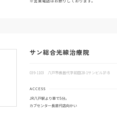
※営業電話はお断りしております。
サン総合光線治療院
039-1103 八戸市長苗代字前田28-1サンビル1F-B
ACCESS
JR八戸駅より車で5分。
カブセンター長苗代店向かい