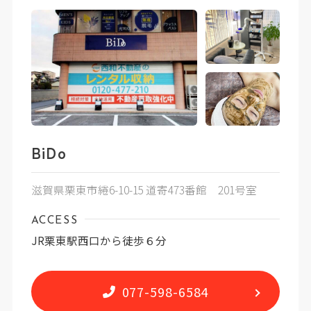
BiDo
滋賀県栗東市綣6-10-15 道寄473番館 201号室
ACCESS
JR栗東駅西口から徒歩６分
077-598-6584