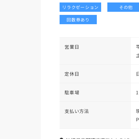
リラクゼーション
その他
回数券あり
営業日
平
土
定休日
駐車場
支払い方法
現