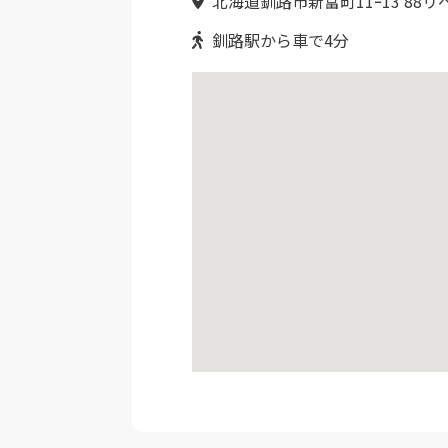
北海道釧路市新富町11ｰ13 88リ
釧路駅から車で4分