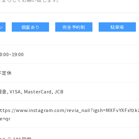
ン
個室あり
完全予約制
駐車場
0:00~19:00
不定休
金, VISA, MasterCard, JCB
ttps://www.instagram.com/revia_nail?igsh=MXFvYXF
e=qr