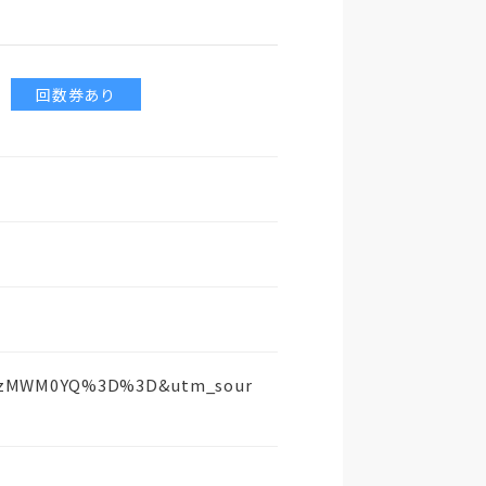
回数券あり
xYzkzMWM0YQ%3D%3D&utm_sour