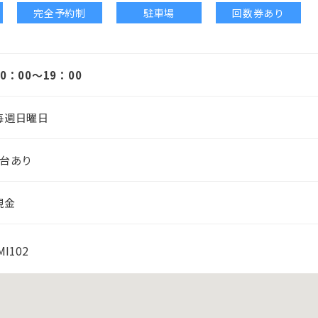
完全予約制
駐車場
回数券あり
10：00～19：00
毎週日曜日
2台あり
現金
I102