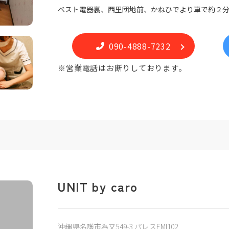
ベスト電器裏、西里団地前、かねひでより車で約２
090-4888-7232
※営業電話はお断りしております。
UNIT by caro
沖縄県名護市為又549-3 パレスEMI102