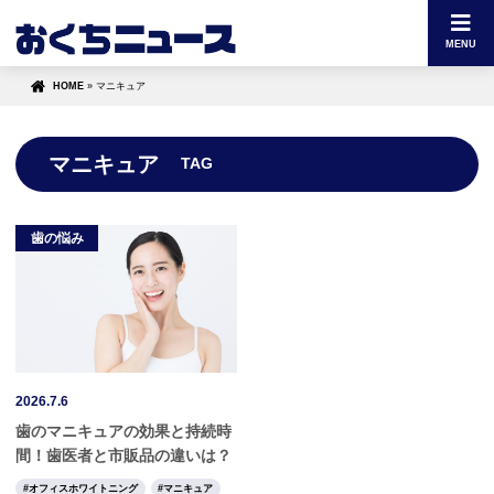
MENU
HOME
»
マニキュア
マニキュア
TAG
歯の悩み
2026.7.6
歯のマニキュアの効果と持続時
間！歯医者と市販品の違いは？
オフィスホワイトニング
マニキュア