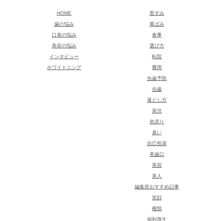
HOME
黒ずみ
歯の悩み
黄ばみ
口臭の悩み
食事
美容の悩み
選び方
インタビュー
転院
ホワイトニング
費用
虫歯予防
虫歯
落とし方
茶渋
色戻り
臭い
自己投資
美歯口
美容
美人
編集部おすすめ記事
笑顔
種類
福利厚生