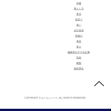
虫歯
落とし方
茶渋
色戻り
臭い
自己投資
美歯口
美容
美人
編集部おすすめ記事
笑顔
種類
福利厚生
COPYRIGHT © おくちニュース. ALL RIGHTS RESERVED.