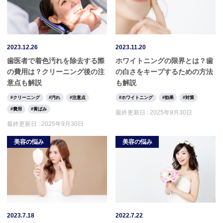
2023.12.26
2023.11.20
歯医者で着色汚れを除去する際
ホワイトニングの限界とは？歯
の費用は？クリーニング後の注
の白さをキープするための方法
意点も解説
も解説
クリーニング
汚れ
注意点
ホワイトニング
効果
対策
費用
黄ばみ
最終更新日 :
2025年9月30日
最終更新日 :
2025年9月30日
美容の悩み
美容の悩み
2023.7.18
2022.7.22