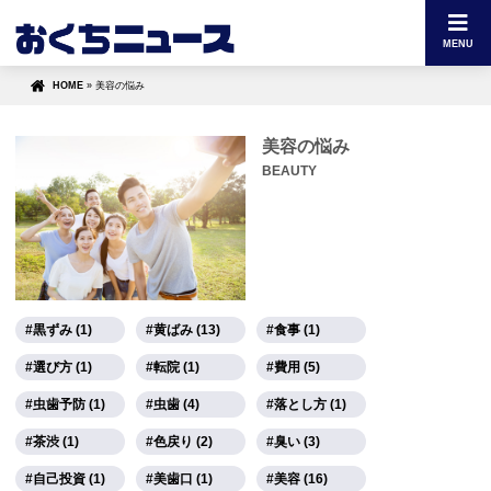
MENU
HOME
»
美容の悩み
美容の悩み
BEAUTY
黒ずみ (1)
黄ばみ (13)
食事 (1)
選び方 (1)
転院 (1)
費用 (5)
虫歯予防 (1)
虫歯 (4)
落とし方 (1)
茶渋 (1)
色戻り (2)
臭い (3)
自己投資 (1)
美歯口 (1)
美容 (16)