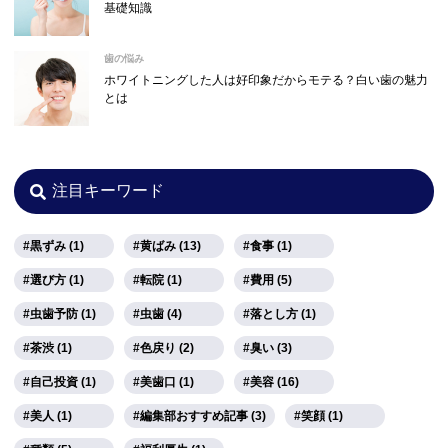
基礎知識
歯の悩み
ホワイトニングした人は好印象だからモテる？白い歯の魅力
とは
注目キーワード
黒ずみ (1)
黄ばみ (13)
食事 (1)
選び方 (1)
転院 (1)
費用 (5)
虫歯予防 (1)
虫歯 (4)
落とし方 (1)
茶渋 (1)
色戻り (2)
臭い (3)
自己投資 (1)
美歯口 (1)
美容 (16)
美人 (1)
編集部おすすめ記事 (3)
笑顔 (1)