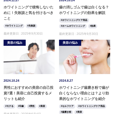
2024.11.27
2024.10.24
ホワイトニングで後悔しないた
歯の消しゴムで歯は白くなる？
めに！失敗談と気を付けるべき
ホワイトニングの効果を解説
こと
ホワイトニングケア用品
ホワイトニング
失敗談
ホームホワイトニング
効果
最終更新日 :
2025年9月30日
最終更新日 :
2025年9月30日
美容の悩み
美容の悩み
2024.10.24
2024.8.27
男性におすすめの美容の自己投
ホワイトニング歯磨き粉で歯が
資7選！美容に自己投資するメ
白くならない理由とは？より効
リットも紹介
果的なホワイトニングを紹介
モテる
印象
男性
美容
セルフケア
ホワイトニングケア用品
歯磨き粉
美容
最終更新日 :
2025年6月4日