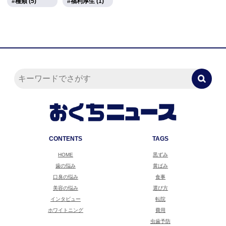
種類 (5)
福利厚生 (1)
CONTENTS
TAGS
HOME
黒ずみ
歯の悩み
黄ばみ
口臭の悩み
食事
美容の悩み
選び方
インタビュー
転院
ホワイトニング
費用
虫歯予防