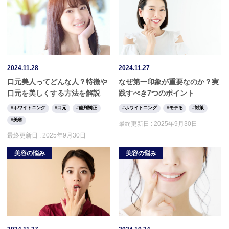
2024.11.28
2024.11.27
口元美人ってどんな人？特徴や
なぜ第一印象が重要なのか？実
口元を美しくする方法を解説
践すべき7つのポイント
ホワイトニング
口元
歯列矯正
ホワイトニング
モテる
対策
美容
最終更新日 :
2025年9月30日
最終更新日 :
2025年9月30日
美容の悩み
美容の悩み