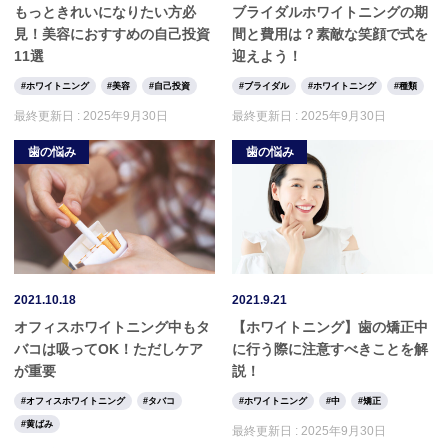
もっときれいになりたい方必
ブライダルホワイトニングの期
見！美容におすすめの自己投資
間と費用は？素敵な笑顔で式を
11選
迎えよう！
ホワイトニング
美容
自己投資
ブライダル
ホワイトニング
種類
最終更新日 :
2025年9月30日
最終更新日 :
2025年9月30日
歯の悩み
歯の悩み
2021.10.18
2021.9.21
オフィスホワイトニング中もタ
【ホワイトニング】歯の矯正中
バコは吸ってOK！ただしケア
に行う際に注意すべきことを解
が重要
説！
オフィスホワイトニング
タバコ
ホワイトニング
中
矯正
黄ばみ
最終更新日 :
2025年9月30日