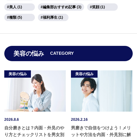
美人 (1)
編集部おすすめ記事 (3)
笑顔 (1)
種類 (5)
福利厚生 (1)
美容の悩み
CATEGORY
美容の悩み
美容の悩み
2026.8.6
2026.2.16
自分磨きとは？内面・外見のや
男磨きで自信をつけよう！メリ
り方とチェックリストを男女別
ットや方法を内面・外見別に解