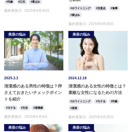
印象
口元
黄ばみ
ホワイトニング
注意点
食事
最終更新日 :
2025年9月30日
黄ばみ
最終更新日 :
2025年9月30日
美容の悩み
美容の悩み
2025.3.3
2024.12.18
清潔感のある男性の特徴は？押
清潔感のある女性の特徴とは？
さえておきたいチェックポイン
素敵な女性になるための方法
トを紹介
ホワイトニング
モテる
印象
モテる
方法
清潔感
美容
最終更新日 :
2025年6月4日
最終更新日 :
2025年9月30日
美容の悩み
美容の悩み