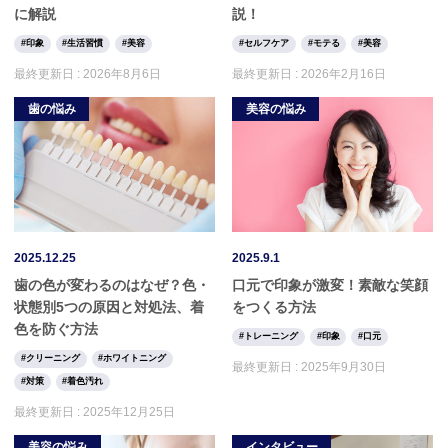
に解説
説！
印象
生活習慣
美容
セルフケア
モテる
美容
最終更新日 :
2026年8月6日
最終更新日 :
2026年2月16日
歯の悩み
美容の悩み
2025.12.25
2025.9.1
歯の色が変わるのはなぜ？色・
口元で印象が激変！素敵な笑顔
状態別5つの原因と対処法、着
をつくる方法
色を防ぐ方法
トレーニング
印象
口元
クリーニング
ホワイトニング
最終更新日 :
2025年9月30日
対策
着色汚れ
最終更新日 :
2025年12月25日
美容の悩み
インタビュー