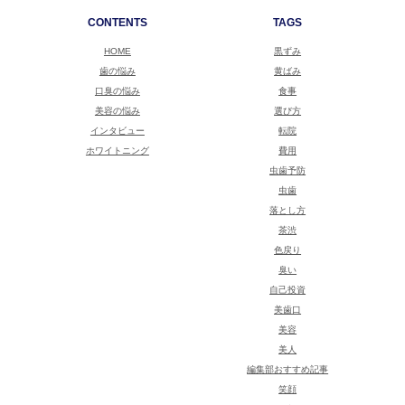
CONTENTS
TAGS
HOME
黒ずみ
歯の悩み
黄ばみ
口臭の悩み
食事
美容の悩み
選び方
インタビュー
転院
ホワイトニング
費用
虫歯予防
虫歯
落とし方
茶渋
色戻り
臭い
自己投資
美歯口
美容
美人
編集部おすすめ記事
笑顔