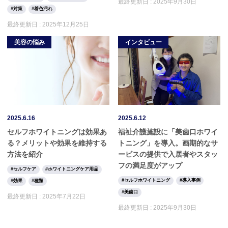
最終更新日 :
2025年9月30日
対策
着色汚れ
最終更新日 :
2025年12月25日
美容の悩み
インタビュー
2025.6.16
2025.6.12
セルフホワイトニングは効果あ
福祉介護施設に「美歯口ホワイ
る？メリットや効果を維持する
トニング」を導入。画期的なサ
方法を紹介
ービスの提供で入居者やスタッ
フの満足度がアップ
セルフケア
ホワイトニングケア用品
セルフホワイトニング
導入事例
効果
種類
美歯口
最終更新日 :
2025年7月22日
最終更新日 :
2025年9月30日