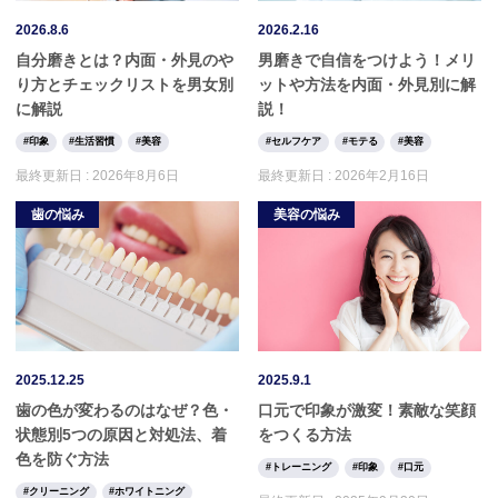
2026.8.6
2026.2.16
自分磨きとは？内面・外見のや
男磨きで自信をつけよう！メリ
り方とチェックリストを男女別
ットや方法を内面・外見別に解
に解説
説！
印象
生活習慣
美容
セルフケア
モテる
美容
最終更新日 :
2026年8月6日
最終更新日 :
2026年2月16日
歯の悩み
美容の悩み
2025.12.25
2025.9.1
歯の色が変わるのはなぜ？色・
口元で印象が激変！素敵な笑顔
状態別5つの原因と対処法、着
をつくる方法
色を防ぐ方法
トレーニング
印象
口元
クリーニング
ホワイトニング