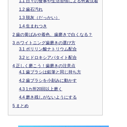
1.1
日々の食事や生活習慣による色素沈着
1.2
歯石汚れ
1.3
脱灰（だっかい）
1.4
生まれつき
2
歯の黄ばみや着色、歯磨きで白くなる？
3
ホワイトニング歯磨きの選び方
3.1
ポリリン酸ナトリウム配合
3.2
ヒドロキシアパタイト配合
4
正しく磨こう！歯磨きの注意点
4.1
歯ブラシは鉛筆と同じ持ち方
4.2
歯ブラシを小刻みに動かす
4.3
1カ所20回以上磨く
4.4
磨き残しがないようにする
5
まとめ