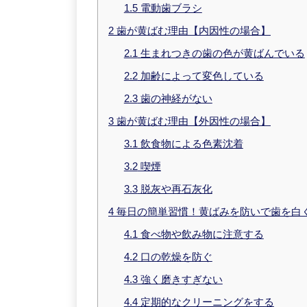
1.5
電動歯ブラシ
2
歯が黄ばむ理由【内因性の場合】
2.1
生まれつきの歯の色が黄ばんでいる
2.2
加齢によって変色している
2.3
歯の神経がない
3
歯が黄ばむ理由【外因性の場合】
3.1
飲食物による色素沈着
3.2
喫煙
3.3
脱灰や再石灰化
4
毎日の簡単習慣！黄ばみを防いで歯を白
4.1
食べ物や飲み物に注意する
4.2
口の乾燥を防ぐ
4.3
強く磨きすぎない
4.4
定期的なクリーニングをする