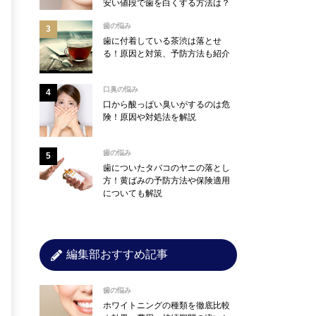
安い値段で歯を白くする方法は？
歯の悩み
歯に付着している茶渋は落とせ
る！原因と対策、予防方法も紹介
口臭の悩み
口から酸っぱい臭いがするのは危
険！原因や対処法を解説
歯の悩み
歯についたタバコのヤニの落とし
方！黄ばみの予防方法や保険適用
についても解説
編集部おすすめ記事
歯の悩み
ホワイトニングの種類を徹底比較