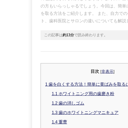
の方もいらっしゃるでしょう。今回は、簡単
を取る方法をご紹介します。 また、自力で
ト、歯科医院とサロンの違いについても解説
この記事は
約13分
で読み終わります。
目次
[
非表示
]
1
歯を白くする方法！簡単に黄ばみを取る
1.1
ホワイトニング用の歯磨き粉
1.2
歯の消しゴム
1.3
歯のホワイトニングマニキュア
1.4
重曹