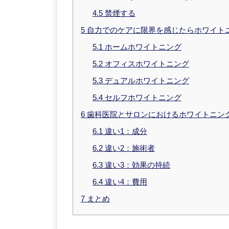
4.5
禁煙する
5
自力でのケアに限界を感じたらホワイト
5.1
ホームホワイトニング
5.2
オフィスホワイトニング
5.3
デュアルホワイトニング
5.4
セルフホワイトニング
6
歯科医院とサロンにおけるホワイトニン
6.1
違い1：成分
6.2
違い2：施術者
6.3
違い3：効果の持続
6.4
違い4：費用
7
まとめ