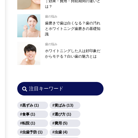
｜効果・費用・持続期間の違いと
は？
歯の悩み
歯磨きで歯は白くなる？歯の汚れ
とホワイトニング歯磨きの基礎知
識
歯の悩み
ホワイトニングした人は好印象だ
からモテる？白い歯の魅力とは
注目キーワード
黒ずみ (1)
黄ばみ (13)
食事 (1)
選び方 (1)
転院 (1)
費用 (5)
虫歯予防 (1)
虫歯 (4)