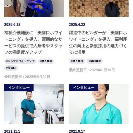
2025.6.12
2025.4.22
福祉介護施設に「美歯口ホワイ
躍進中のビルダーが「美歯口ホ
トニング」を導入。画期的なサ
ワイトニング」を導入。福利厚
ービスの提供で入居者やスタッ
生の向上と新規採用の魅力づく
フの満足度がアップ
りに活用
セルフホワイトニング
導入事例
導入事例
福利厚生
美歯口
最終更新日 :
2025年9月30日
最終更新日 :
2025年9月30日
インタビュー
インタビュー
2021.11.1
2021.9.17