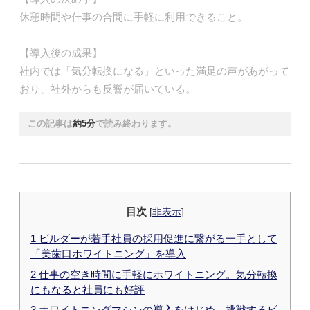
休憩時間や仕事の合間に手軽に利用できること。
【導入後の成果】
社内では「気分転換になる」といった満足の声があがって
おり、社外からも反響が届いている。
この記事は
約5分
で読み終わります。
目次
[
非表示
]
1
ビルダーが若手社員の採用促進に繋がる一手として
「美歯口ホワイトニング」を導入
2
仕事の空き時間に手軽にホワイトニング。気分転換
にもなると社員にも好評
3
ホワイトニングマシンの導入をはじめ、挑戦するビ