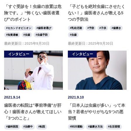
「すぐ受診を！虫歯の放置は危
「子どもを絶対虫歯にさせたく
険です。」“怖くない歯医者選
ない！」歯医者さんが教える5
び”のポイント
つの予防法
セカンドオピニオン
歯医者選び
乳幼児期
予防
子供
歯磨き
知覚過敏
虫歯
虫歯予防
虫歯
最終更新日 :
2025年9月30日
最終更新日 :
2025年9月30日
インタビュー
インタビュー
2021.9.14
2021.9.10
歯医者の転院は”事前準備”が肝
「日本人は虫歯が多い」って本
心！歯医者さんが教えてほしい
当？若者がやりがちな5つの悪
「3つのこと」
習慣
歯科医院
治療中
転院
8020運動
歯磨き方法
生活習慣