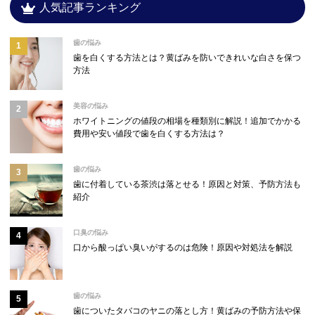
人気記事ランキング
歯の悩み
歯を白くする方法とは？黄ばみを防いできれいな白さを保つ
方法
美容の悩み
ホワイトニングの値段の相場を種類別に解説！追加でかかる
費用や安い値段で歯を白くする方法は？
歯の悩み
歯に付着している茶渋は落とせる！原因と対策、予防方法も
紹介
口臭の悩み
口から酸っぱい臭いがするのは危険！原因や対処法を解説
歯の悩み
歯についたタバコのヤニの落とし方！黄ばみの予防方法や保