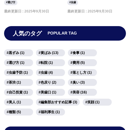
選び方
虫歯
最終更新日 :
2025年9月30日
最終更新日 :
2025年9月30日
人気のタグ
POPULAR TAG
黒ずみ (1)
黄ばみ (13)
食事 (1)
選び方 (1)
転院 (1)
費用 (5)
虫歯予防 (1)
虫歯 (4)
落とし方 (1)
茶渋 (1)
色戻り (2)
臭い (3)
自己投資 (1)
美歯口 (1)
美容 (16)
美人 (1)
編集部おすすめ記事 (3)
笑顔 (1)
種類 (5)
福利厚生 (1)