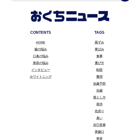
CONTENTS
TAGS
HOME
黒ずみ
歯の悩み
黄ばみ
口臭の悩み
食事
美容の悩み
選び方
インタビュー
転院
ホワイトニング
費用
虫歯予防
虫歯
落とし方
茶渋
色戻り
臭い
自己投資
美歯口
美容