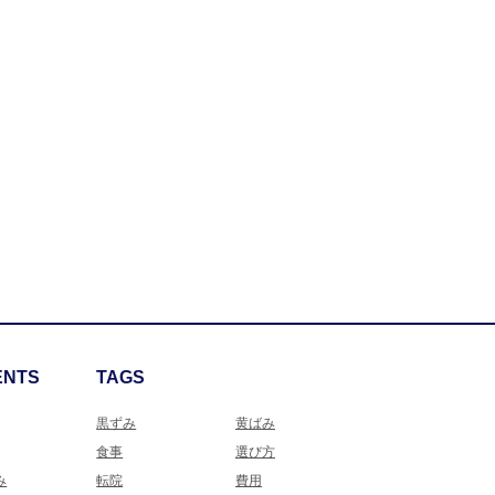
ENTS
TAGS
黒ずみ
黄ばみ
食事
選び方
み
転院
費用