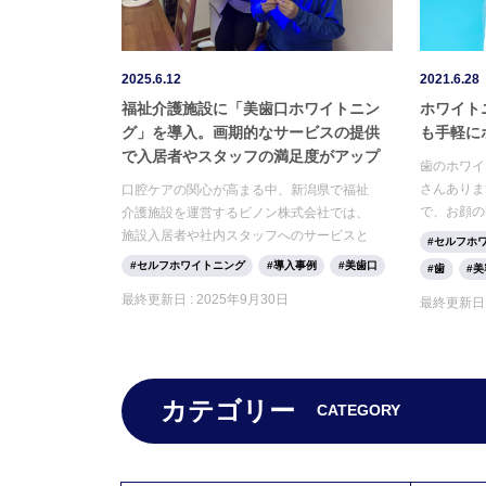
2025.6.12
2021.6.28
福祉介護施設に「美歯口ホワイトニン
ホワイト
グ」を導入。画期的なサービスの提供
も手軽に
で入居者やスタッフの満足度がアップ
歯のホワイ
さんありま
口腔ケアの関心が高まる中、新潟県で福祉
で、お顔の
介護施設を運営するビノン株式会社では、
でホワイト
施設入居者や社内スタッフへのサービスと
セルフホ
す。 今回
して、セルフホワイトニングマシン「美歯
セルフホワイトニング
導入事例
美歯口
歯
美
ト、注意点
口ホワイトニング」を導入しました。ホワ
最終更新日 :
2025年9月30日
最終更新日 
イトニングマシンは、これまで歯科クリニ
ックやエステサロンといった診療所や店舗
での利用が主流であり、福祉介護施設での
利用は、新しい試みといえます。そこで、
ビノン株式会社の代表取締役社長の大堀信
カテゴリー
CATEGORY
幸氏に、今回「美歯口ホワイトニング」を
導入された経緯や利用者の方の感想などを
お伺いしました。