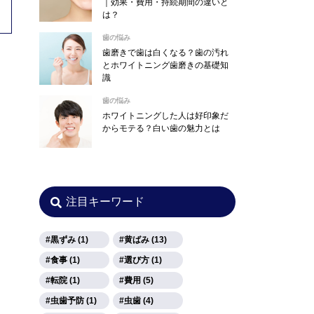
｜効果・費用・持続期間の違いと
は？
歯の悩み
歯磨きで歯は白くなる？歯の汚れ
とホワイトニング歯磨きの基礎知
識
歯の悩み
ホワイトニングした人は好印象だ
からモテる？白い歯の魅力とは
注目キーワード
黒ずみ (1)
黄ばみ (13)
食事 (1)
選び方 (1)
転院 (1)
費用 (5)
虫歯予防 (1)
虫歯 (4)