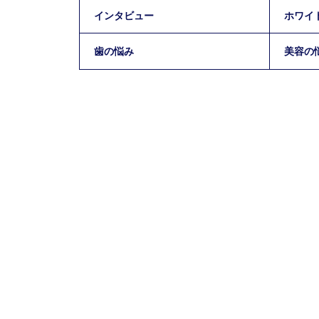
【導入前の課題】
インタビュー
ホワイ
口腔ケアを苦手に感じる入居者様が、虫歯
や歯周病になるリスクを回避すること。
歯の悩み
美容の
【導入の決め手】
コスト的にリーズナブルであること。スリ
ム設計で分解してスムーズに持ち運びで
き、各施設を巡回して使えるため実用性に
も優れていること。
【導入の成果】
入居者からは「歯がきれいになっていくの
がうれしい」、スタッフからは「対人援助
時の印象アップにつながる」などの喜びの
声が届いている。