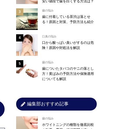
安い値段で歯を白くする方法は？
歯の悩み
歯に付着している茶渋は落とせ
る！原因と対策、予防方法も紹介
口臭の悩み
口から酸っぱい臭いがするのは危
険！原因や対処法を解説
歯の悩み
歯についたタバコのヤニの落とし
方！黄ばみの予防方法や保険適用
についても解説
編集部おすすめ記事
歯の悩み
ホワイトニングの種類を徹底比較