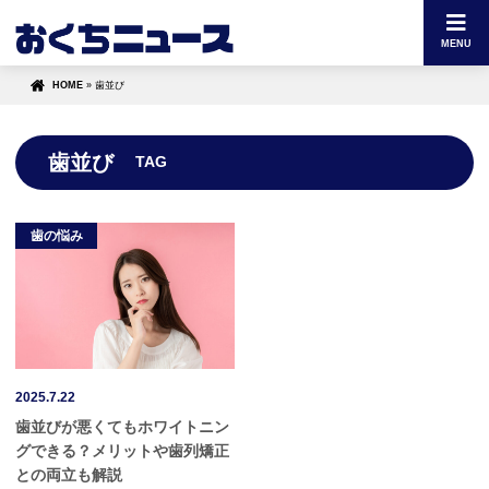
MENU
HOME
»
歯並び
歯並び
TAG
歯の悩み
2025.7.22
歯並びが悪くてもホワイトニン
グできる？メリットや歯列矯正
との両立も解説