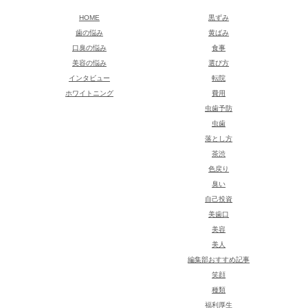
HOME
黒ずみ
歯の悩み
黄ばみ
口臭の悩み
食事
美容の悩み
選び方
インタビュー
転院
ホワイトニング
費用
虫歯予防
虫歯
落とし方
茶渋
色戻り
臭い
自己投資
美歯口
美容
美人
編集部おすすめ記事
笑顔
種類
福利厚生