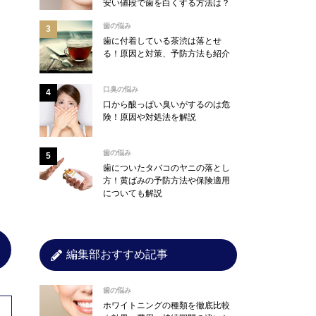
安い値段で歯を白くする方法は？
歯の悩み
歯に付着している茶渋は落とせ
る！原因と対策、予防方法も紹介
口臭の悩み
口から酸っぱい臭いがするのは危
険！原因や対処法を解説
歯の悩み
歯についたタバコのヤニの落とし
方！黄ばみの予防方法や保険適用
についても解説
編集部おすすめ記事
歯の悩み
ホワイトニングの種類を徹底比較