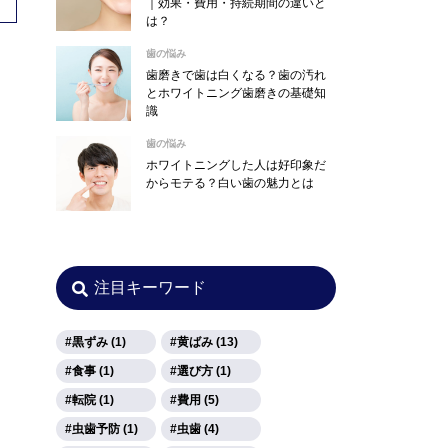
｜効果・費用・持続期間の違いと
は？
歯の悩み
歯磨きで歯は白くなる？歯の汚れ
とホワイトニング歯磨きの基礎知
識
歯の悩み
ホワイトニングした人は好印象だ
からモテる？白い歯の魅力とは
注目キーワード
黒ずみ (1)
黄ばみ (13)
食事 (1)
選び方 (1)
転院 (1)
費用 (5)
虫歯予防 (1)
虫歯 (4)