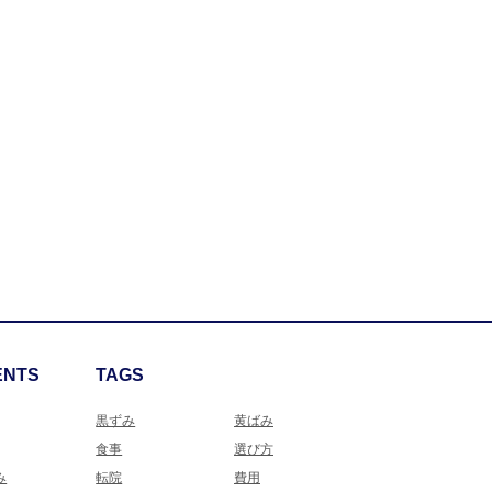
ENTS
TAGS
黒ずみ
黄ばみ
食事
選び方
み
転院
費用