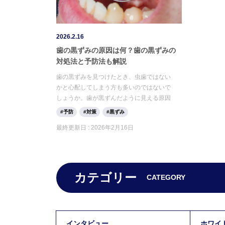
2026.2.16
歯の黒ずみの原因は何？歯の黒ずみの
対処法と予防法も解説
歯の黒ずみを見つけたとき、虫歯ではない
かと心配してしまう方も多いのではないで
しょうか。歯が黒ずんだように見える原因
は、虫歯だけではありません。しかし、歯
予防
対策
黒ずみ
の黒ずみは通常の歯磨きでは落ちにくいの
最終更新日 :
2026年2月16日
も事実です。今回は、歯が黒ずむ原因とそ
の対処法について解説します。歯を元の白
さに戻したい方は、ぜひ参考にしてみてく
ださい。
カテゴリー
CATEGORY
インタビュー
ホワイ