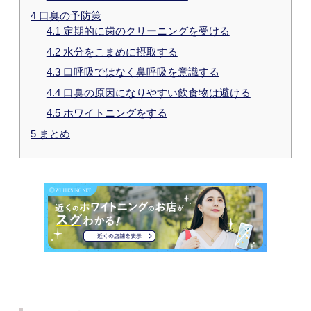
4
口臭の予防策
4.1
定期的に歯のクリーニングを受ける
4.2
水分をこまめに摂取する
4.3
口呼吸ではなく鼻呼吸を意識する
4.4
口臭の原因になりやすい飲食物は避ける
4.5
ホワイトニングをする
5
まとめ