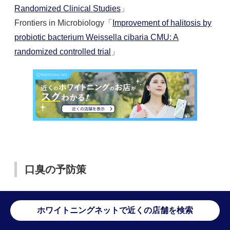
Randomized Clinical Studies
」
Frontiers in Microbiology「
Improvement of halitosis by
probiotic bacterium Weissella cibaria CMU: A
randomized controlled trial
」
口臭の予防策
ホワイトニングネットで近くの店舗を検索