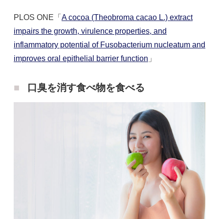
PLOS ONE「
A cocoa (Theobroma cacao L.) extract
impairs the growth, virulence properties, and
inflammatory potential of Fusobacterium nucleatum and
improves oral epithelial barrier function
」
口臭を消す食べ物を食べる