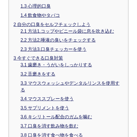
1.3
心理的口臭
1.4
飲食物やタバコ
2
自分の口臭をセルフチェックしよう
2.1
方法1.コップやビニール袋に息を吹き込む
2.2
方法2.唾液の臭いをチェックする
2.3
方法3.口臭チェッカーを使う
3
今すぐできる口臭対策
3.1
歯磨き・うがいをしっかりする
3.2
舌磨きをする
3.3
マウスウォッシュやデンタルリンスを使用す
る
3.4
マウススプレーを使う
3.5
サプリメントを使う
3.6
キシリトール配合のガムを噛む
3.7
口臭を消す飲み物を飲む
3.8
口臭を消す食べ物を食べる