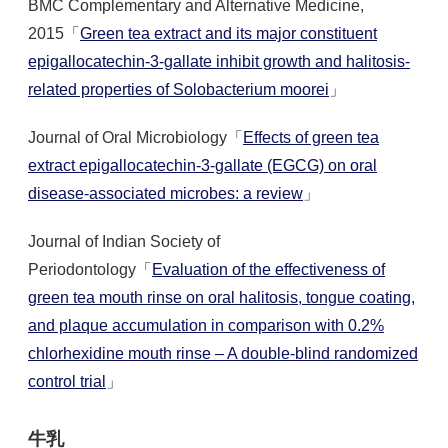
BMC Complementary and Alternative Medicine,
2015「
Green tea extract and its major constituent
epigallocatechin-3-gallate inhibit growth and halitosis-
related properties of Solobacterium moorei
」
Journal of Oral Microbiology「
Effects of green tea
extract epigallocatechin-3-gallate (EGCG) on oral
disease-associated microbes: a review
」
Journal of Indian Society of
Periodontology「
Evaluation of the effectiveness of
green tea mouth rinse on oral halitosis, tongue coating,
and plaque accumulation in comparison with 0.2%
chlorhexidine mouth rinse – A double-blind randomized
control trial
」
牛乳