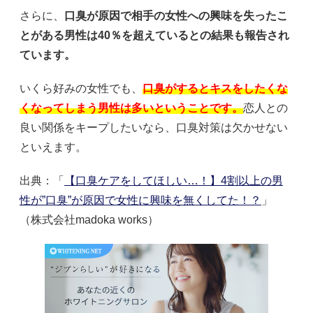
さらに、
口臭が原因で相手の女性への興味を失ったこ
とがある男性は40％を超えているとの結果も報告され
ています。
いくら好みの女性でも、
口臭がするとキスをしたくな
くなってしまう男性は多いということです。
恋人との
良い関係をキープしたいなら、口臭対策は欠かせない
といえます。
出典：「
【口臭ケアをしてほしい…！】4割以上の男
性が”口臭”が原因で女性に興味を無くしてた！？
」
（株式会社madoka works）