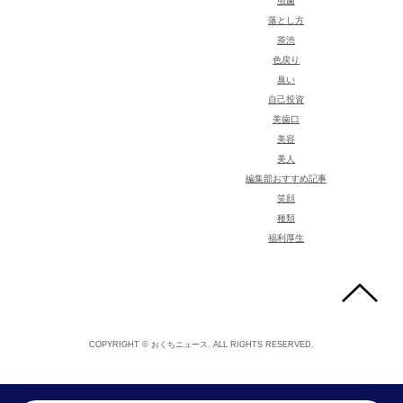
虫歯
落とし方
茶渋
色戻り
臭い
自己投資
美歯口
美容
美人
編集部おすすめ記事
笑顔
種類
福利厚生
COPYRIGHT © おくちニュース. ALL RIGHTS RESERVED.