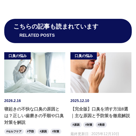
こちらの記事も読まれています
RELATED POSTS
口臭の悩み
口臭の悩み
2026.2.16
2025.12.10
寝起きの不快な口臭の原因と
【完全版】口臭を消す方法8選
は？正しい歯磨きの手順や口臭
｜主な原因と予防策を徹底解説
対策を解説
原因
対策
美容
セルフケア
予防
原因
対策
最終更新日 :
2025年12月10日