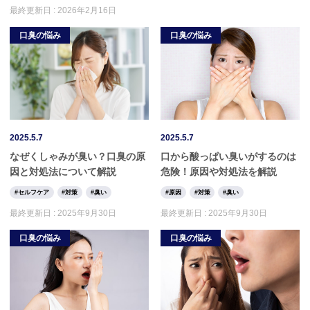
最終更新日 :
2026年2月16日
口臭の悩み
口臭の悩み
2025.5.7
2025.5.7
なぜくしゃみが臭い？口臭の原
口から酸っぱい臭いがするのは
因と対処法について解説
危険！原因や対処法を解説
セルフケア
対策
臭い
原因
対策
臭い
最終更新日 :
2025年9月30日
最終更新日 :
2025年9月30日
口臭の悩み
口臭の悩み