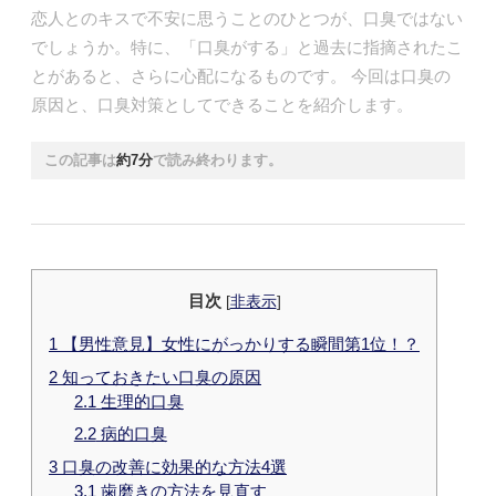
恋人とのキスで不安に思うことのひとつが、口臭ではない
でしょうか。特に、「口臭がする」と過去に指摘されたこ
とがあると、さらに心配になるものです。 今回は口臭の
原因と、口臭対策としてできることを紹介します。
この記事は
約7分
で読み終わります。
目次
[
非表示
]
1
【男性意見】女性にがっかりする瞬間第1位！？
2
知っておきたい口臭の原因
2.1
生理的口臭
2.2
病的口臭
3
口臭の改善に効果的な方法4選
3.1
歯磨きの方法を見直す