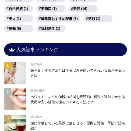
自己投資 (1)
美歯口 (1)
美容 (16)
美人 (1)
編集部おすすめ記事 (3)
笑顔 (1)
種類 (5)
福利厚生 (1)
人気記事ランキング
歯の悩み
歯を白くする方法とは？黄ばみを防いできれいな白さを保つ
方法
美容の悩み
ホワイトニングの値段の相場を種類別に解説！追加でかかる
費用や安い値段で歯を白くする方法は？
歯の悩み
歯に付着している茶渋は落とせる！原因と対策、予防方法も
紹介