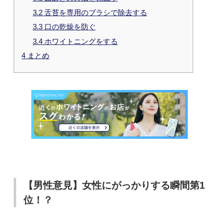
3.2
舌苔を専用のブラシで除去する
3.3
口の乾燥を防ぐ
3.4
ホワイトニングをする
4
まとめ
【男性意見】女性にがっかりする瞬間第1
位！？