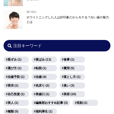
歯の悩み
ホワイトニングした人は好印象だからモテる？白い歯の魅力
とは
注目キーワード
黒ずみ (1)
黄ばみ (13)
食事 (1)
選び方 (1)
転院 (1)
費用 (5)
虫歯予防 (1)
虫歯 (4)
落とし方 (1)
茶渋 (1)
色戻り (2)
臭い (3)
自己投資 (1)
美歯口 (1)
美容 (16)
美人 (1)
編集部おすすめ記事 (3)
笑顔 (1)
種類 (5)
福利厚生 (1)