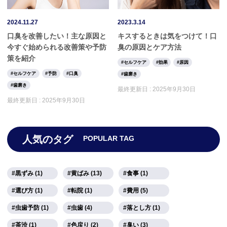
2024.11.27
2023.3.14
口臭を改善したい！主な原因と
キスするときは気をつけて！口
今すぐ始められる改善策や予防
臭の原因とケア方法
策を紹介
セルフケア
効果
原因
セルフケア
予防
口臭
歯磨き
歯磨き
最終更新日 :
2025年9月30日
最終更新日 :
2025年9月30日
人気のタグ
POPULAR TAG
黒ずみ (1)
黄ばみ (13)
食事 (1)
選び方 (1)
転院 (1)
費用 (5)
虫歯予防 (1)
虫歯 (4)
落とし方 (1)
茶渋 (1)
色戻り (2)
臭い (3)