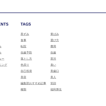
ENTS
TAGS
黒ずみ
黄ばみ
食事
選び方
み
転院
費用
み
虫歯予防
虫歯
ュー
落とし方
茶渋
ニング
色戻り
臭い
自己投資
美歯口
美容
美人
編集部おすすめ記事
笑顔
種類
福利厚生