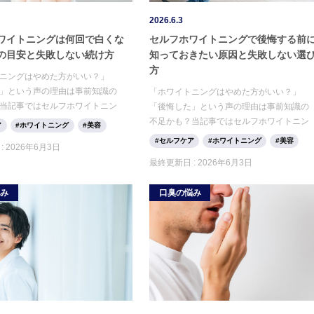
2026.6.3
ワイトニングは何回で白くな
セルフホワイトニングで後悔する前
の目安と失敗しない続け方
知っておきたい原因と失敗しない選
方
ニングはやめた方がいい？」
」という声の理由は事前知識の
「ホワイトニングはやめた方がいい？」
当記事ではセルフホワイトニン
「後悔した」という声の理由は事前知識の
や、後悔しないための選び方・
不足かも？当記事ではセルフホワイトニン
ア
ホワイトニング
美容
を徹底解説。正しい知識で失敗
グとの違いや、後悔しないための選び方・
セルフケア
ホワイトニング
美容
:
2026年6月3日
なたに合うケア方法を見つけま
デメリットを徹底解説。正しい知識で失敗
最終更新日 :
2026年6月3日
しない、あなたに合うケア方法を見つけま
しょう。
悩み
口臭の悩み