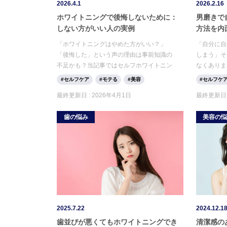
2026.4.1
2026.2.16
ホワイトニングで後悔しないために：
男磨きで
しない方がいい人の実例
方法を内
「ホワイトニングはやめた方がいい？」
「自分に自
「後悔した」という声の理由は事前知識の
しまう」そ
不足かも？当記事ではセルフホワイトニン
なくありま
グとの違いや、後悔しないための選び方・
努力が必要
セルフケア
モテる
美容
セルフケ
デメリットを徹底解説。正しい知識で失敗
積み重ねか
最終更新日 :
2026年4月1日
最終更新日 
しない、あなたに合うケア方法を見つけま
がない方で
しょう。
ットとその
歯の悩み
美容の
2025.7.22
2024.12.1
歯並びが悪くてもホワイトニングでき
清潔感の