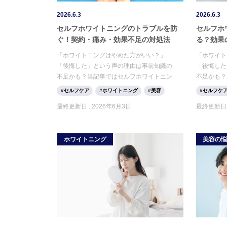
2026.6.3
2026.6.3
セルフホワイトニングのトラブルを防
セルフホ
ぐ！契約・痛み・効果不足の対処法
る？効果
「ホワイトニングはやめた方がいい？」
「ホワイト
「後悔した」という声の理由は事前知識の
「後悔した
不足かも？当記事ではセルフホワイトニン
不足かも？
グとの違いや、後悔しないための選び方・
グとの違い
セルフケア
ホワイトニング
美容
セルフケ
デメリットを徹底解説。正しい知識で失敗
デメリット
最終更新日 :
2026年6月3日
最終更新日 
しない、あなたに合うケア方法を見つけま
しない、あ
しょう。
しょう。
ホワイトニング
美容の