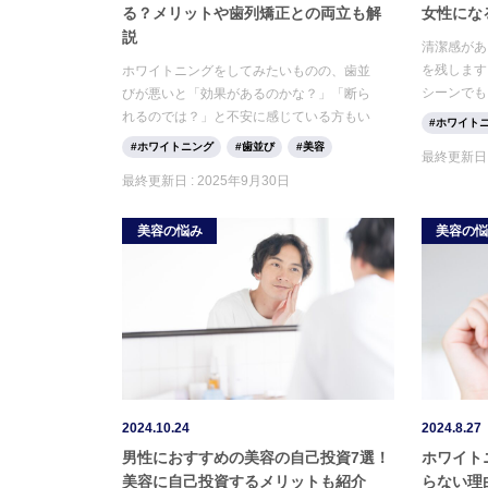
る？メリットや歯列矯正との両立も解
女性にな
説
清潔感があ
を残します
ホワイトニングをしてみたいものの、歯並
シーンでも
びが悪いと「効果があるのかな？」「断ら
うすれば清
れるのでは？」と不安に感じている方もい
ホワイト
と考えてい
るのではないでしょうか。歯並びが良くな
ホワイトニング
歯並び
美容
最終更新日 
か。今回は
い場合はホワイトニングの仕上がりに影響
最終更新日 :
2025年9月30日
げつつ、何
する可能性があるため、必要に応じて歯列
矯正を検討してみても良いかもしれませ
美容の悩み
美容の
ん。 今回は、歯並びが悪くてもホワイトニ
ングはできるのか、歯列矯正とホワイトニ
ングを行う際の順序などについて解説しま
す。
2024.10.24
2024.8.27
男性におすすめの美容の自己投資7選！
ホワイト
美容に自己投資するメリットも紹介
らない理