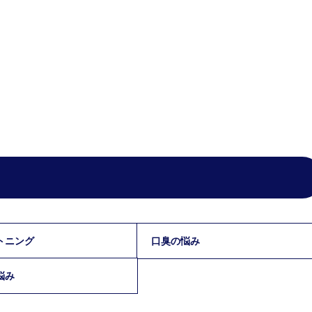
トニング
口臭の悩み
悩み