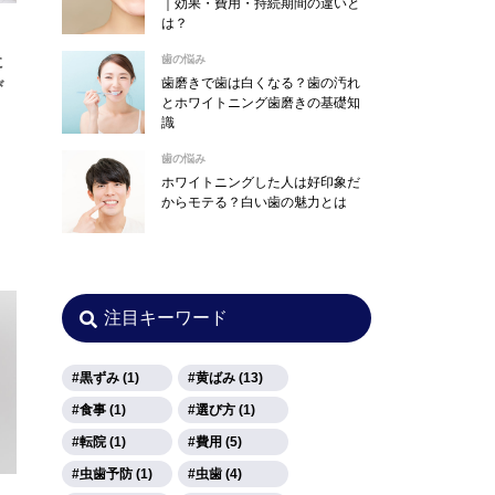
｜効果・費用・持続期間の違いと
は？
歯の悩み
に
歯磨きで歯は白くなる？歯の汚れ
び
とホワイトニング歯磨きの基礎知
識
歯の悩み
ホワイトニングした人は好印象だ
からモテる？白い歯の魅力とは
注目キーワード
黒ずみ (1)
黄ばみ (13)
食事 (1)
選び方 (1)
転院 (1)
費用 (5)
虫歯予防 (1)
虫歯 (4)