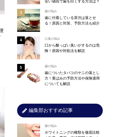
安い値段で歯を白くする方法は？
歯の悩み
歯に付着している茶渋は落とせ
る！原因と対策、予防方法も紹介
理
ド
口臭の悩み
口から酸っぱい臭いがするのは危
険！原因や対処法を解説
歯の悩み
歯についたタバコのヤニの落とし
方！黄ばみの予防方法や保険適用
についても解説
編集部おすすめ記事
歯の悩み
ホワイトニングの種類を徹底比較