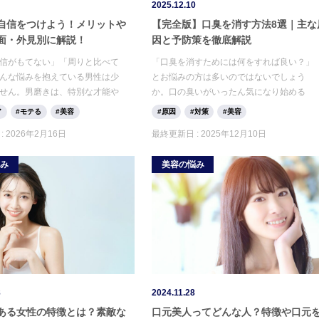
2025.12.10
自信をつけよう！メリットや
【完全版】口臭を消す方法8選｜主な
面・外見別に解説！
因と予防策を徹底解説
信がもてない」「周りと比べて
「口臭を消すためには何をすれば良い？」
んな悩みを抱えている男性は少
とお悩みの方は多いのではないでしょう
せん。男磨きは、特別な才能や
か。口の臭いがいったん気になり始める
なものではなく、日常の小さな
と、友達や家族など周囲とのコミュニケー
ア
モテる
美容
原因
対策
美容
ら始められます。今回は、自信
ションの際に不安を抱いてしまうでしょ
:
2026年2月16日
最終更新日 :
2025年12月10日
も取り組みやすい男磨きのメリ
う。今回は、口臭を消す方法や今すぐでき
方法を紹介します。
る対策を解説します。口臭の原因について
悩み
美容の悩み
も紹介するので、ぜひ参考にしてくださ
い。
8
2024.11.28
ある女性の特徴とは？素敵な
口元美人ってどんな人？特徴や口元