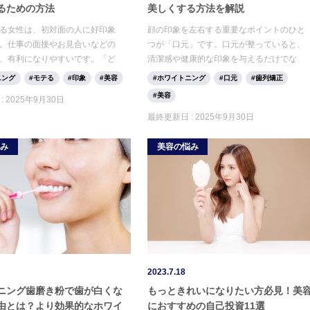
るための方法
美しくする方法を解説
る女性は、初対面の人に好印象
顔の印象を左右する重要なポイントのひと
。仕事の面接やお見合いなどの
つが「口元」です。口元が整っていると、
、有利になりやすいです。「ど
清潔感や健康的な印象を与えるだけでな
潔感を演出できるのだろう？」
く、自信もつきます。多くの方が「美しい
ニング
モテる
印象
美容
ホワイトニング
口元
歯列矯正
る方もいるのではないでしょう
口元」への憧れを抱いているなか、今回は
美容
:
2025年9月30日
、清潔感がある女性の特徴を挙
口元美人の特徴や実践できるケア方法につ
をすれば良いのか紹介します。
いて解説します。
最終更新日 :
2025年9月30日
悩み
美容の悩み
2023.7.18
ニング歯磨き粉で歯が白くな
もっときれいになりたい方必見！美
由とは？より効果的なホワイ
におすすめの自己投資11選