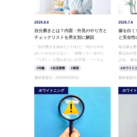
2026.8.6
2026.7.6
自分磨きとは？内面・外見のやり方と
歯を白く
チェックリストを男女別に解説
と安全性
「自分磨きを始めたいけれど、何からやれ
毎日歯を磨
ばいいかわからない」「頑張っているのに
黄ばみが目
『うざい』と思われないか不安」——そん
よね。 歯
な悩みを持つ人は少なくありません。自分
イトニング
印象
生活習慣
美容
ホワイト
磨きとは、外見だけでなく内面も含めた総
たくない」
最終更新日 :
2026年8月6日
最終更新日 
合的なセルフケアのことです。この記事で
いでしょう
は、自分磨きの意味と目的、内面・外見・
お金をかけ
ホワイトニング
ホワイ
行動別のチェックリスト、男女別のポイン
します。
ト、無理なく続けるための習慣化のコツま
でを網羅的に解説します。読み終える頃に
は、今日から始められる最初の一歩が見え
ているはずです。