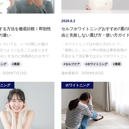
2026.6.3
する方法を徹底比較！即効性
セルフホワイトニングおすすめ7選の
の違い
由と失敗しない選び方・使い方ガイ
いていても、いつの間にか歯の
「ホワイトニングはやめた方がいい？」
立つようになることはあります
「後悔した」という声の理由は事前知識の
を白くするのに効果的なのがホワ
不足かも？当記事ではセルフホワイトニン
ですが、「できればお金をかけ
グとの違いや、後悔しないための選び方・
ニング
美容
セルフケア
ホワイトニング
美容
と感じている方もいるのではな
デメリットを徹底解説。正しい知識で失敗
:
2026年7月13日
最終更新日 :
2026年6月3日
か。そんな方のために、今回は
しない、あなたに合うケア方法を見つけま
ずに歯を白くする方法をご紹介
しょう。
トニング
ホワイトニング