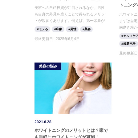
トニング
美容への自己投資が注目されるなか、男性
も自身の外見を磨くことで得られるメリッ
ホワイトニ
トが数多くあります。例えば、第一印象が
まずは自宅
良くなり自信を持つきっかけとなるなど、
歯磨き粉か
モテる
印象
男性
美容
仕事やプライベートでの印象が変わること
多くいらっ
セルフケ
最終更新日 :
2025年6月4日
もあるでしょう。今回は、男性にとっての
感には個人
歯磨き粉
美容自己投資のメリットとおすすめのケア
感じない場
方法について紹介します。
ワイトニン
最終更新日 
ない理由、
説します。
美容の悩み
あわせて紹
ださい。
2021.6.28
ホワイトニングのメリットとは？家で
も手軽にホワイトニングが可能！