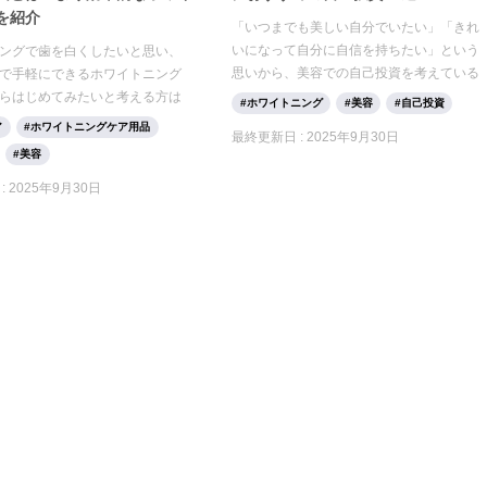
を紹介
「いつまでも美しい自分でいたい」「きれ
いになって自分に自信を持ちたい」という
ングで歯を白くしたいと思い、
思いから、美容での自己投資を考えている
で手軽にできるホワイトニング
方もいるのではないでしょうか。自己投資
らはじめてみたいと考える方は
ホワイトニング
美容
自己投資
をすることで そこで今回は、もっときれい
しゃいます。しかし、その使用
ア
ホワイトニングケア用品
最終更新日 :
2025年9月30日
になりたい方に向けて、美容におすすめの
差があり、人によっては効果を
美容
自己投資をご紹介します。
合もあるようです。 今回は、ホ
グ歯磨き粉の仕組みや白くなら
:
2025年9月30日
正しい使い方について詳しく解
効果が出ない場合の対策方法も
介するので、ぜひ参考にしてく