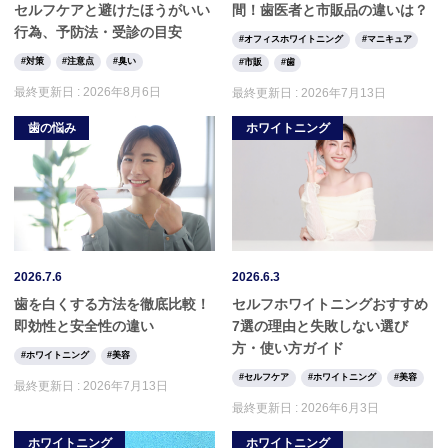
セルフケアと避けたほうがいい
間！歯医者と市販品の違いは？
行為、予防法・受診の目安
オフィスホワイトニング
マニキュア
対策
注意点
臭い
市販
歯
最終更新日 :
2026年8月6日
最終更新日 :
2026年7月13日
歯の悩み
ホワイトニング
2026.7.6
2026.6.3
歯を白くする方法を徹底比較！
セルフホワイトニングおすすめ
即効性と安全性の違い
7選の理由と失敗しない選び
方・使い方ガイド
ホワイトニング
美容
セルフケア
ホワイトニング
美容
最終更新日 :
2026年7月13日
最終更新日 :
2026年6月3日
ホワイトニング
ホワイトニング