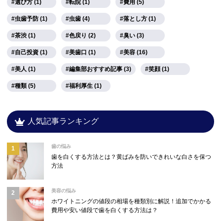
選び方 (1)
転院 (1)
費用 (5)
虫歯予防 (1)
虫歯 (4)
落とし方 (1)
茶渋 (1)
色戻り (2)
臭い (3)
自己投資 (1)
美歯口 (1)
美容 (16)
美人 (1)
編集部おすすめ記事 (3)
笑顔 (1)
種類 (5)
福利厚生 (1)
人気記事ランキング
歯の悩み
歯を白くする方法とは？黄ばみを防いできれいな白さを保つ
方法
美容の悩み
ホワイトニングの値段の相場を種類別に解説！追加でかかる
費用や安い値段で歯を白くする方法は？