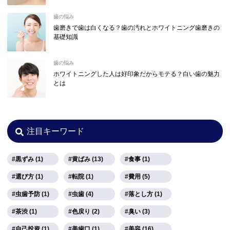
歯の悩み
歯磨きで歯は白くなる？歯の汚れとホワイトニング歯磨きの
基礎知識
歯の悩み
ホワイトニングした人は好印象だからモテる？白い歯の魅力
とは
注目キーワード
黒ずみ (1)
黄ばみ (13)
食事 (1)
選び方 (1)
転院 (1)
費用 (5)
虫歯予防 (1)
虫歯 (4)
落とし方 (1)
茶渋 (1)
色戻り (2)
臭い (3)
自己投資 (1)
美歯口 (1)
美容 (16)