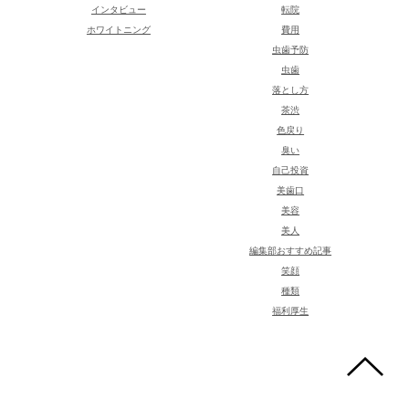
インタビュー
転院
ホワイトニング
費用
虫歯予防
虫歯
落とし方
茶渋
色戻り
臭い
自己投資
美歯口
美容
美人
編集部おすすめ記事
笑顔
種類
福利厚生