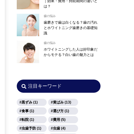
｜効果・費用・持続期間の違いと
は？
歯の悩み
歯磨きで歯は白くなる？歯の汚れ
とホワイトニング歯磨きの基礎知
識
歯の悩み
ホワイトニングした人は好印象だ
からモテる？白い歯の魅力とは
注目キーワード
黒ずみ (1)
黄ばみ (13)
食事 (1)
選び方 (1)
転院 (1)
費用 (5)
虫歯予防 (1)
虫歯 (4)