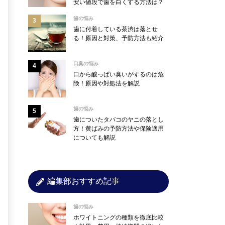
安い値段で歯を白くする方法は？
歯の悩み
歯に付着している茶渋は落とせ
る！原因と対策、予防方法も紹介
口臭の悩み
口から酸っぱい臭いがするのは危
険！原因や対処法を解説
歯の悩み
歯についたタバコのヤニの落とし
方！黄ばみの予防方法や保険適用
についても解説
編集部おすすめ記事
歯の悩み
ホワイトニングの種類を徹底比較