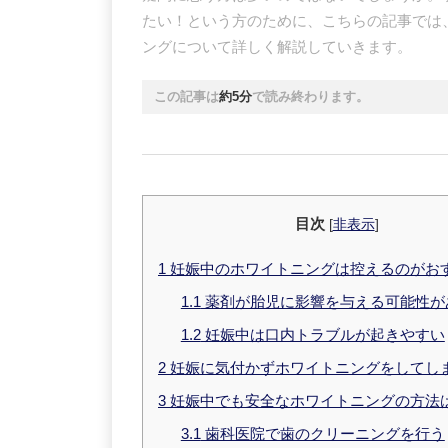
たい！という方のために、こちらの記事では
ングについて詳しく解説していきます。
この記事は
約5分
で読み終わります。
目次
[
非表示
]
1
妊娠中のホワイトニングは控えるのがお
1.1
薬剤が胎児に影響を与える可能性が
1.2
妊娠中は口内トラブルが起きやすい
2
妊娠に気付かずホワイトニングをしてし
3
妊娠中でも安全なホワイトニングの方法
3.1
歯科医院で歯のクリーニングを行う