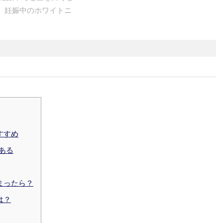
、妊娠中のホワイトニ
すすめ
ある
まったら？
は？