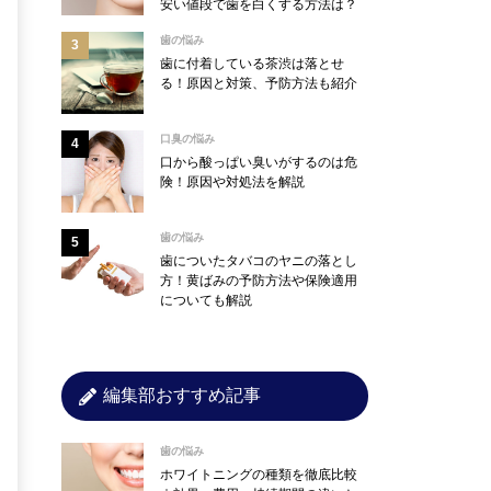
安い値段で歯を白くする方法は？
歯の悩み
歯に付着している茶渋は落とせ
る！原因と対策、予防方法も紹介
口臭の悩み
口から酸っぱい臭いがするのは危
険！原因や対処法を解説
歯の悩み
歯についたタバコのヤニの落とし
方！黄ばみの予防方法や保険適用
についても解説
編集部おすすめ記事
歯の悩み
ホワイトニングの種類を徹底比較