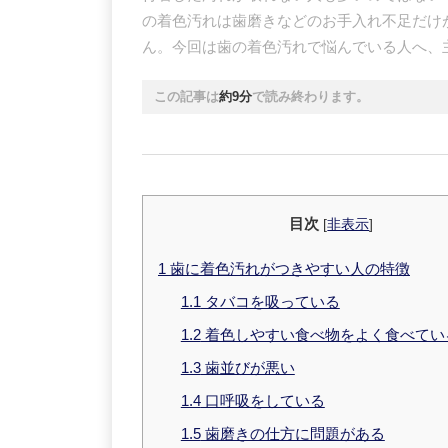
の着色汚れは歯磨きなどのお手入れ不足だけ
ん。今回は歯の着色汚れで悩んでいる人へ、
この記事は
約9分
で読み終わります。
目次
[
非表示
]
1
歯に着色汚れがつきやすい人の特徴
1.1
タバコを吸っている
1.2
着色しやすい食べ物をよく食べてい
1.3
歯並びが悪い
1.4
口呼吸をしている
1.5
歯磨きの仕方に問題がある