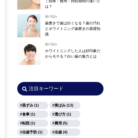
｜効果・費用・持続期間の違いと
は？
歯の悩み
歯磨きで歯は白くなる？歯の汚れ
とホワイトニング歯磨きの基礎知
識
歯の悩み
ホワイトニングした人は好印象だ
からモテる？白い歯の魅力とは
注目キーワード
黒ずみ (1)
黄ばみ (13)
食事 (1)
選び方 (1)
転院 (1)
費用 (5)
虫歯予防 (1)
虫歯 (4)