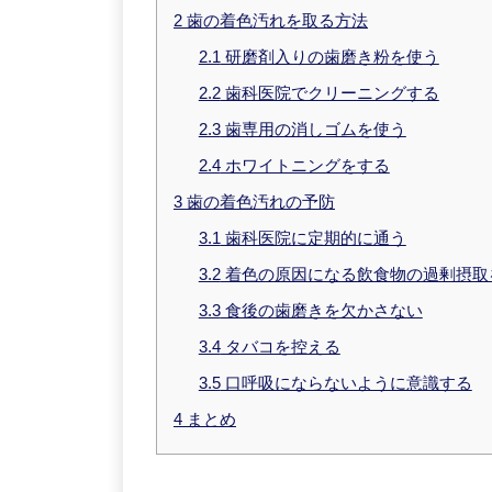
2
歯の着色汚れを取る方法
2.1
研磨剤入りの歯磨き粉を使う
2.2
歯科医院でクリーニングする
2.3
歯専用の消しゴムを使う
2.4
ホワイトニングをする
3
歯の着色汚れの予防
3.1
歯科医院に定期的に通う
3.2
着色の原因になる飲食物の過剰摂取
3.3
食後の歯磨きを欠かさない
3.4
タバコを控える
3.5
口呼吸にならないように意識する
4
まとめ