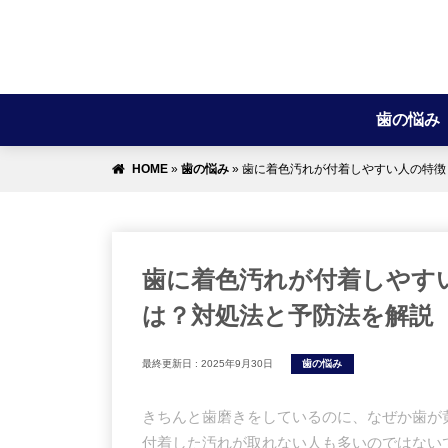
歯の悩み
HOME
»
歯の悩み
»
歯に着色汚れが付着しやすい人の特徴
歯に着色汚れが付着しやす
は？対処法と予防法を解説
最終更新日 :
2025年9月30日
歯の悩み
きちんと歯磨きをしているのに、なぜか歯が
付着した汚れが取れない人も多いのではない