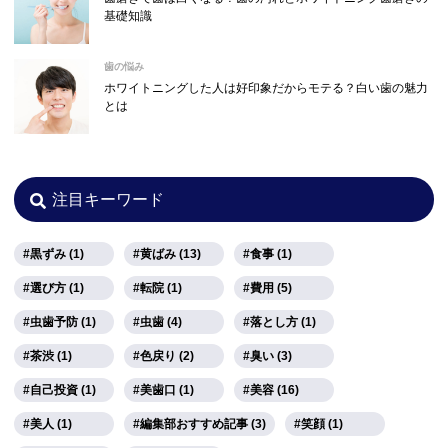
基礎知識
歯の悩み
ホワイトニングした人は好印象だからモテる？白い歯の魅力
とは
注目キーワード
黒ずみ (1)
黄ばみ (13)
食事 (1)
選び方 (1)
転院 (1)
費用 (5)
虫歯予防 (1)
虫歯 (4)
落とし方 (1)
茶渋 (1)
色戻り (2)
臭い (3)
自己投資 (1)
美歯口 (1)
美容 (16)
美人 (1)
編集部おすすめ記事 (3)
笑顔 (1)