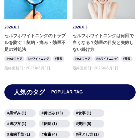
2026.6.3
2026.6.3
セルフホワイトニングのトラブ
セルフホワイトニングは何回で
ルを防ぐ！契約・痛み・効果不
白くなる？効果の目安と失敗し
足の対処法
ない続け方
セルフケア
ホワイトニング
美容
セルフケア
ホワイトニング
美容
最終更新日 :
2026年6月3日
最終更新日 :
2026年6月3日
人気のタグ
POPULAR TAG
黒ずみ (1)
黄ばみ (13)
食事 (1)
選び方 (1)
転院 (1)
費用 (5)
虫歯予防 (1)
虫歯 (4)
落とし方 (1)