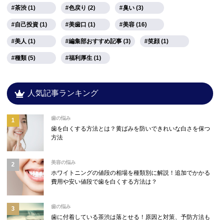
茶渋 (1)
色戻り (2)
臭い (3)
自己投資 (1)
美歯口 (1)
美容 (16)
美人 (1)
編集部おすすめ記事 (3)
笑顔 (1)
種類 (5)
福利厚生 (1)
人気記事ランキング
歯の悩み
歯を白くする方法とは？黄ばみを防いできれいな白さを保つ
方法
美容の悩み
ホワイトニングの値段の相場を種類別に解説！追加でかかる
費用や安い値段で歯を白くする方法は？
歯の悩み
歯に付着している茶渋は落とせる！原因と対策、予防方法も