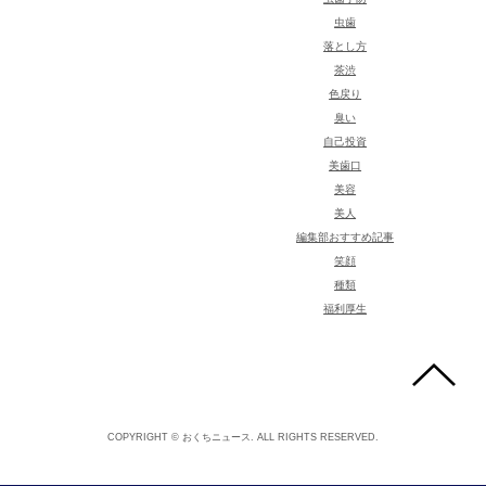
虫歯
落とし方
茶渋
色戻り
臭い
自己投資
美歯口
美容
美人
編集部おすすめ記事
笑顔
種類
福利厚生
COPYRIGHT © おくちニュース. ALL RIGHTS RESERVED.